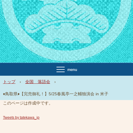
トップ
›
全国 落語会
›
♦鳥取県♦【完売御礼！】5/25春風亭一之輔独演会 in 米子
このページは作成中です。
Tweets by tatekawa_jp